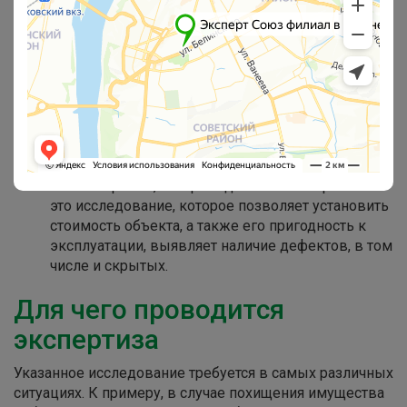
любых материальных объектов. Соответственно,
эксперту нужно представить сам объект
исследования. Однако, в некоторых случаях
проводить товароведческую экспертизы можно
и при отсутствии объекта. Например, в случаях
хищения или сильного повреждения изделия. В
подобных ситуациях эксперты исходят из
рыночной стоимости имущества, а также срока
его эксплуатации и других особенностей.
Таким образом, товароведческая экспертиза —
это исследование, которое позволяет установить
стоимость объекта, а также его пригодность к
эксплуатации, выявляет наличие дефектов, в том
числе и скрытых.
Для чего проводится
экспертиза
Указанное исследование требуется в самых различных
ситуациях. К примеру, в случае похищения имущества