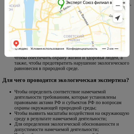
функционирующий объект хозяйственной деятельности,
и если наносит, то какой.
Некоторые виды природных ресурсов.
Предельно-допустимые выбросы. Проект ПДВ — это
норма выброса вредного (загрязняющего) вещества в
атмосферный воздух. Нормативы предельно-
допустимых выбросов устанавливаются для
стационарных источников загрязнения атмосферного
воздуха. Проекты нормативов ПДВ разрабатываются в
соответствие с требованиями законодательных органов,
чтобы обеспечить охрану жизни и здоровья людей, а
также, чтобы предотвратить нарушение экологического
равновесия в природной среде.
Для чего проводится экологическая экспертиза?
Чтобы определить соответствие намечаемой
деятельности требованиям, которые установлены
правовыми актами РФ и субъектов РФ по вопросам
охраны окружающей природной среды;
Чтобы выявить масштабы воздействия на окружающую
среду в результате намечаемой деятельности;
Для определения экологической обоснованности и
допустимости намечаемой деятельности;