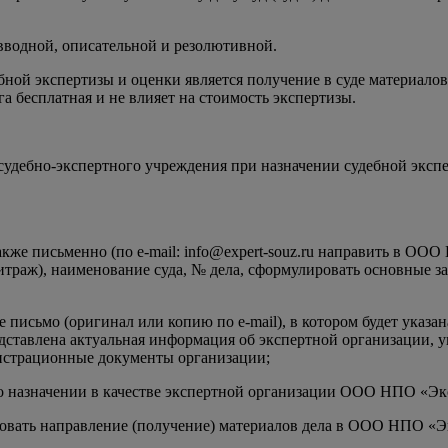
 вводной, описательной и резолютивной.
й экспертизы и оценки является получение в суде материалов д
бесплатная и не влияет на стоимость экспертизы.
судебно-экспертного учреждения при назначении судебной эксп
акже письменно (по e-mail: info@expert-souz.ru направить в О
битраж), наименование суда, № дела, сформулировать основные з
сьмо (оригинал или копию по e-mail), в котором будет указа
едставлена актуальная информация об экспертной организации, 
истрационные документы организации;
 о назначении в качестве экспертной организации ООО НПО «Эк
ровать направление (получение) материалов дела в ООО НПО «Эк