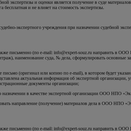
й экспертизы и оценки является получение в суде материалов д
бесплатная и не влияет на стоимость экспертизы.
судебно-экспертного учреждения при назначении судебной эксп
акже письменно (по e-mail: info@expert-souz.ru направить в О
битраж), наименование суда, № дела, сформулировать основные з
сьмо (оригинал или копию по e-mail), в котором будет указа
едставлена актуальная информация об экспертной организации, 
истрационные документы организации;
 о назначении в качестве экспертной организации ООО НПО «Эк
ровать направление (получение) материалов дела в ООО НПО «Эк
акже письменно (по e-mail: info@expert-souz.ru направить в О