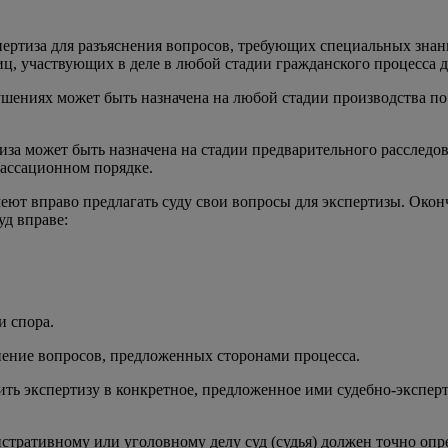
пертиза для разъяснения вопросов, требующих специальных знаний
лиц, участвующих в деле в любой стадии гражданского процесса 
ениях может быть назначена на любой стадии производства по д
за может быть назначена на стадии предварительного расследов
кассационном порядке.
имеют вправо предлагать суду свои вопросы для экспертизы. Око
уд вправе:
 спора.
нение вопросов, предложенных сторонами процесса.
чить экспертизу в конкретное, предложенное ими судебно-экспе
тративному или уголовному делу суд (судья) должен точно опре