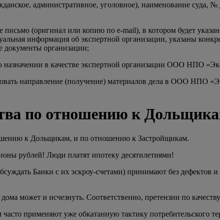
ажданское, административное, уголовное), наименование суда, №
сьмо (оригинал или копию по e-mail), в котором будет указа
ктуальная информация об экспертной организации, указаны конк
е документы организации;
 о назначении в качестве экспертной организации ООО НПО «Эк
ровать направление (получение) материалов дела в ООО НПО «Эк
ства по отношению к Дольщик
ошению к Дольщикам, и по отношению к Застройщикам.
ионы рублей! Люди платят ипотеку десятилетиями!
суждать Банки с их эскроу-счетами) принимают без дефектов и 
дома может и исчезнуть. Соответственно, претензии по качеств
асто применяют уже обкатанную тактику потребительского терр