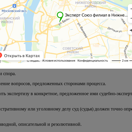
ениях может быть назначена на любой стадии производства по д
за может быть назначена на стадии предварительного расследов
кассационном порядке.
имеют вправо предлагать суду свои вопросы для экспертизы. Око
уд вправе:
 спора.
нение вопросов, предложенных сторонами процесса.
чить экспертизу в конкретное, предложенное ими судебно-экспе
тративному или уголовному делу суд (судья) должен точно опре
 вводной, описательной и резолютивной.