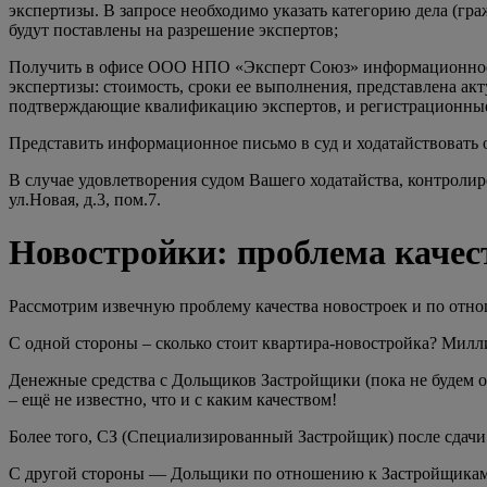
экспертизы. В запросе необходимо указать категорию дела (гр
будут поставлены на разрешение экспертов;
Получить в офисе ООО НПО «Эксперт Союз» информационное пи
экспертизы: стоимость, сроки ее выполнения, представлена а
подтверждающие квалификацию экспертов, и регистрационны
Представить информационное письмо в суд и ходатайствовать
В случае удовлетворения судом Вашего ходатайства, контроли
ул.Новая, д.3, пом.7.
Новостройки: проблема каче
Рассмотрим извечную проблему качества новостроек и по отн
С одной стороны – сколько стоит квартира-новостройка? Милл
Денежные средства с Дольщиков Застройщики (пока не будем об
– ещё не известно, что и с каким качеством!
Более того, СЗ (Специализированный Застройщик) после сдачи 
С другой стороны — Дольщики по отношению к Застройщикам ч