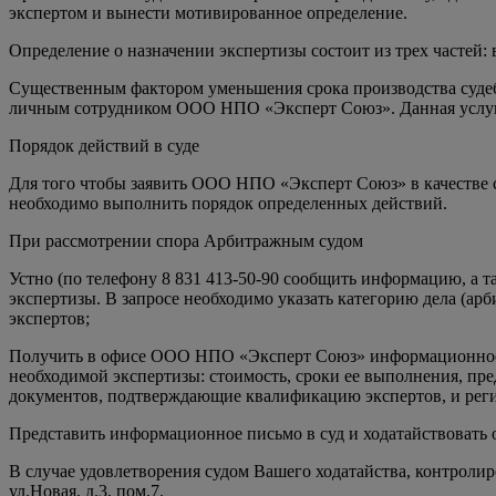
экспертом и вынести мотивированное определение.
Определение о назначении экспертизы состоит из трех частей:
Существенным фактором уменьшения срока производства судебно
личным сотрудником ООО НПО «Эксперт Союз». Данная услуга 
Порядок действий в суде
Для того чтобы заявить ООО НПО «Эксперт Союз» в качестве 
необходимо выполнить порядок определенных действий.
При рассмотрении спора Арбитражным судом
Устно (по телефону 8 831 413-50-90 сообщить информацию, а т
экспертизы. В запросе необходимо указать категорию дела (ар
экспертов;
Получить в офисе ООО НПО «Эксперт Союз» информационное пи
необходимой экспертизы: стоимость, сроки ее выполнения, пр
документов, подтверждающие квалификацию экспертов, и рег
Представить информационное письмо в суд и ходатайствовать
В случае удовлетворения судом Вашего ходатайства, контроли
ул.Новая, д.3, пом.7.