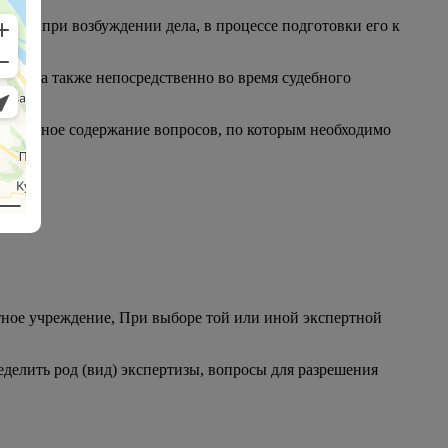
елу: при возбуждении дела, в процессе подготовки его к
ания, а также непосредственно во время судебного
нчательное содержание вопросов, по которым необходимо
ртное учреждение, При выборе той или иной экспертной
делить род (вид) экспертизы, вопросы для разрешения