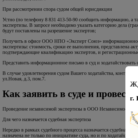
При рассмотрении спора судом общей юрисдикции
Устно (по телефону 8 831 413-50-90 сообщить информацию, а т
экспертизы. В запросе необходимо указать категорию дела (гр
будут поставлены на разрешение экспертов;
Получить в офисе ООО НПО «Эксперт Союз» информационное пи
экспертизы: стоимость, сроки ее выполнения, представлена а
подтверждающие квалификацию экспертов, и регистрационны
Представить информационное письмо в суд и ходатайствовать
В случае удовлетворения судом Вашего ходатайства, контроли
ул.Новая, д.3, пом.7.
Жд
Как заявить в суде и провес
г.
Проведение независимой экспертизы в ООО Независимое Про
Для чего назначается судебная экспертиза
Нередко в рамках судебного процесса назначается судебная экс
назначена не только по инициативе суда, но и по ходатайству 