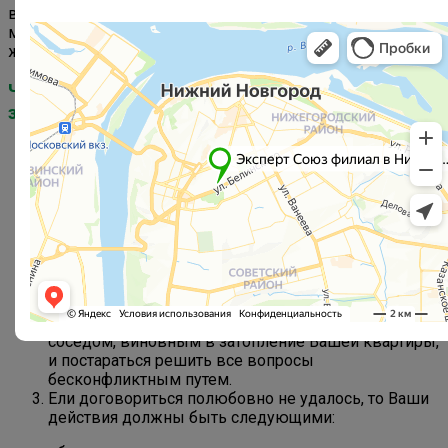
выключить кран, уходя из квартиры? Причин затопления
множество. И страдают от этого не только они, но и
живущие рядом.
Что же делать, если Ваши соседи Вас
залили?
Для начала нужно вызвать сотрудника
эксплуатационной службы. Он должен составить
акт, в котором фиксируется факт залива квартиры.
Акт составляется в нескольких экземплярах, один
из которых Вы должны оставить себе. При
написании акта проследите, чтобы был
зафиксирован весь ущерб, нанесённый Вашей
квартире в последствие «потопа»;
После получения акта и выявления всех
повреждений Вам необходимо встретиться с
соседом, виновным в затопление Вашей квартиры,
и постараться решить все вопросы
бесконфликтным путем.
Ели договориться полюбовно не удалось, то Ваши
действия должны быть следующими: