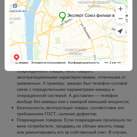
его повреждения, нужно объективно выяснить его стоимость
для взыскания ущерба с виновной стороны. Ущербом
является стоимость имущества. Соответственно, потерпевшей
стороне потребуется заключение эксперта для возмещения
вреда. Иным образом доказать размер ущерба просто
невозможно.
Данные исследования проводятся в любом случае при спорах
о защите прав потребителей. Эксперт отвечает на такие
вопросы, как:
Ненадлежащее качество товара. Это означает поставку
поврежденного товара, либо товара с
эксплуатационными характеристиками, отличными от
заявленных. К примеру, заказан был телефон сотовой
связи с определенными параметрами камеры и
операционной системой. А доставлен — телефон
вообще без камеры или с камерой меньшей мощности;
Безопасность эксплуатации товара, соответствие его
требованиям ГОСТ, наличие дефектов;
Повреждения товаров. Если повреждение произошло по
вине потребителя, продавец не обязан менять товар
или ремонтировать его за собственный счет. В случае,