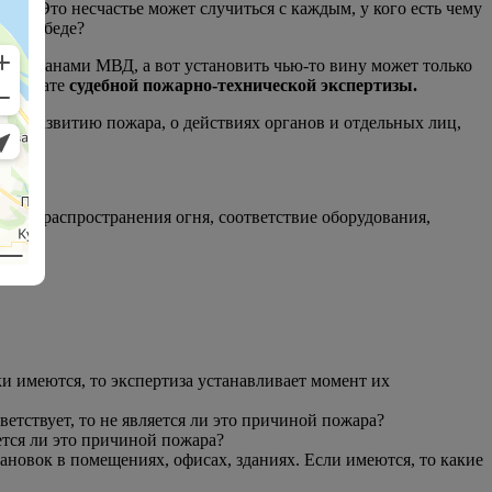
вку) Это несчастье может случиться с каждым, у кого есть чему
 этой беде?
ли органами МВД, а вот установить чью-то вину может только
езультате
судебной пожарно-технической экспертизы.
 и развитию пожара, о действиях органов и отдельных лиц,
пути распространения огня, соответствие оборудования,
и имеются, то экспертиза устанавливает момент их
етствует, то не является ли это причиной пожара?
ется ли это причиной пожара?
новок в помещениях, офисах, зданиях. Если имеются, то какие