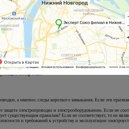
никто не застрахован (и мы не имеем в виду официальную страхо
ли, не дай бог, пострадают люди. Как установить, кто виноват в
дствие, которое проводится органами дознания Госпожнадзора и
новить причину пожара, которая может быть выявлена только в р
икновения пожара, об условиях, способствующих возникновению
 цели и задачи
Судебной Пожарно-Технической Экспертизы.
 (непосредственную) причину пожара, установить очаг пожара, 
ости
едующие вопросы:
водки, а именно: следы короткого замыкания. Если эти признак
те защита электропроводке и электрооборудованию. Если не соотв
вует существующим правилам? Если не соответствует, то не явля
асности и требований к устройству и эксплуатации электроуста