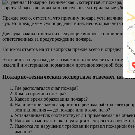
От пожара, увы, 
гореть. И здесь возможны значительные материальные убытки, и
Прежде всего, отметим, что причину пожара устанавливает сле
суд. Но прежде чем суд определит вину, необходимо четко уста
Для суда важны ответы на следующие вопросы: о причине возн
ответственных за предупреждение пожара.
Поиском ответов на эти вопросы прежде всего и определяются
Этот вид экспертизы дает возможность определить техническую
изделий и материалов нормативам противопожарной безопасн
Пожарно-техническая экспертиза отвечает на сл
Где располагался очаг пожара?
Какова причина пожара?
Каково время образования пожара?
Наличие признаков аварийного режима работы электропро
возникновения — до пожара или в ходе него?
Устанавливается: соответствует ли применяемая на объек
Насколько монтаж и эксплуатация электросети соответст
Имеются ли нарушения требований правил пожарной безоп
именно?