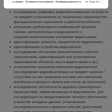
при исследовании видеозаписей:
исследование цифровых видеозаписывающих устройств
на предмет установления их технических характеристик,
функционального назначения и работоспособности;
улучшение разборчивости изображений объектов
съемки, запечатленных в видеозаписях с
неудовлетворительными условиями видеосъемки;
идентификации личности, предметов по видеозаписи;
идентификация устройства видеозаписи;
исследование обстановки запечатленного события
(хронометраж, идентификация или установление
характеристик объектов, места видеосъёмки и пр.);
установление признаков изменения видеозаписей
(исследование видеофонограмм на предмет наличия /
отсутствия на них признаков монтажа или изменений,
внесённых в процессе записи или после её окончания);
исследование обстоятельств дорожно-транспортных
происшествий, зафиксированных в видеозаписях, для
последующего их предоставления эксперту-автотехнику
в качестве исходных данных: установление
последовательности и времени событий, расстояний,
взаимного расположения и скорости движения