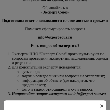
Обращайтесь в
«Эксперт Союз»
Подготовим ответ о возможности со стоимостью и сроками
Поможем сформулировать вопросы
info@expert-souz.ru
Есть вопрос об экспертизе?
Эксперты НПО "Эксперт Союз" проконсультируют по
вопросам проведения экспертизы, исследования, оценки
и рецензии
Для консультации эксперту понадобится:
суть спора;
задачи исследования или вопросы на экспертизу;
информация об объекте (где находится, что
представляет);
фото и видео, относящиеся к сути запроса.
Направляйте запрос экспертам на info@expert-souz.ru
Главная
/
Статьи
/
Как оценить стоимость квартиры?
×