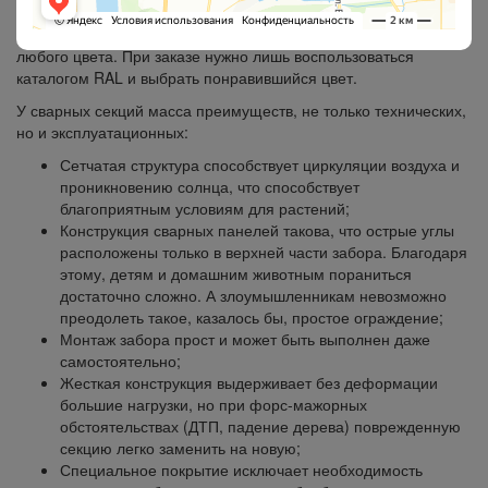
для забора с ППЛ покрытием встречаются намного чаще.
Также как и ПВХ, порошковая краска может быть абсолютно
любого цвета. При заказе нужно лишь воспользоваться
каталогом RAL и выбрать понравившийся цвет.
У сварных секций масса преимуществ, не только технических,
но и эксплуатационных:
Сетчатая структура способствует циркуляции воздуха и
проникновению солнца, что способствует
благоприятным условиям для растений;
Конструкция сварных панелей такова, что острые углы
расположены только в верхней части забора. Благодаря
этому, детям и домашним животным пораниться
достаточно сложно. А злоумышленникам невозможно
преодолеть такое, казалось бы, простое ограждение;
Монтаж забора прост и может быть выполнен даже
самостоятельно;
Жесткая конструкция выдерживает без деформации
большие нагрузки, но при форс-мажорных
обстоятельствах (ДТП, падение дерева) поврежденную
секцию легко заменить на новую;
Специальное покрытие исключает необходимость