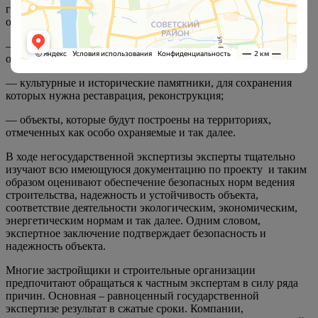
госорганами. В перечне градостроительного кодекса
отмечены:
— автомобильные трассы, строительство которых
оплачивается бюджетом,
— культурные и исторические памятники, для сохранения
которых нужна реставрация, реконструкция;
— объекты, которые будут построены на территориях,
отмеченных как особо охраняемые и так далее.
В ходе негосударственной экспертизы эксперты тщательно
изучают всю имеющуюся документацию по проекту и таким
образом оценивают обеспечение безопасных норм ведения
строительства, надежность и устойчивость объекта,
соответствие деятельности экологическим, экономическим,
энергетическим нормам и так далее. Одним словом,
экспертное заключение подтверждает безопасность и
надежность объекта.
Многие застройщики и строительные организации
предпочитают обращаться к частным экспертам в силу ряда
причин. Основная – равноценный государственной
экспертизе результат в сжатые сроки. Компании,